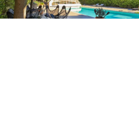
VILLA, SAINT-TROPEZ
Elégante villa T4 de plain-pied avec piscine
et garage à Saint Tropez
2 950 000 €
4 pièces
3 chambres
160 m²
SECTEURS