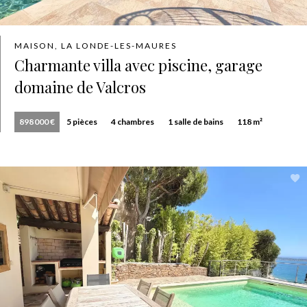
MAISON, LA LONDE-LES-MAURES
Charmante villa avec piscine, garage
domaine de Valcros
898 000 €
5 pièces
4 chambres
1 salle de bains
118 m²