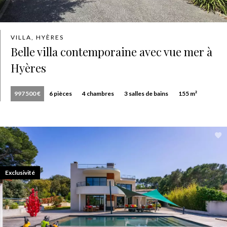
VILLA, HYÈRES
Belle villa contemporaine avec vue mer à
Hyères
997 500 €
6 pièces
4 chambres
3 salles de bains
155 m²
Exclusivité