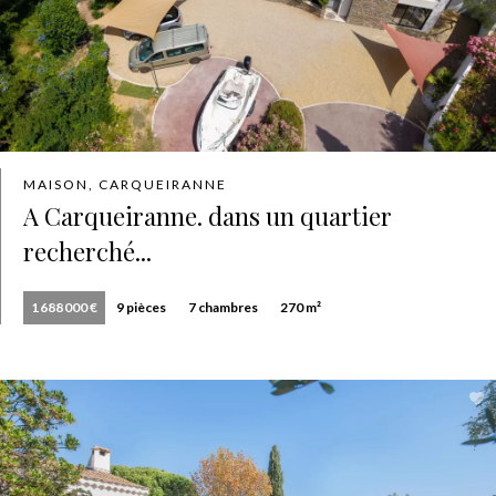
MAISON, CARQUEIRANNE
A Carqueiranne. dans un quartier
recherché...
1 688 000 €
9 pièces
7 chambres
270 m²