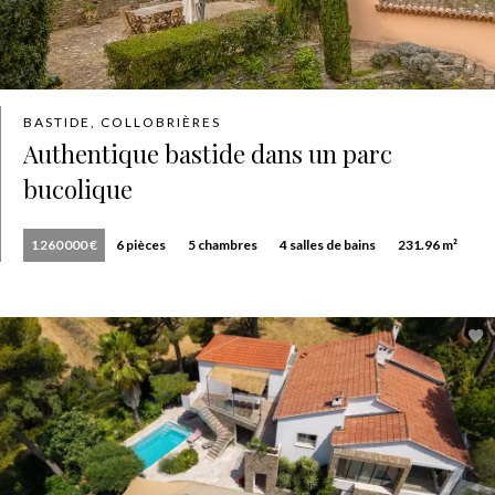
BASTIDE, COLLOBRIÈRES
Authentique bastide dans un parc
bucolique
1 260 000 €
6 pièces
5 chambres
4 salles de bains
231.96 m²