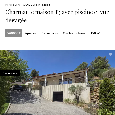
MAISON, COLLOBRIÈRES
Charmante maison T5 avec piscine et vue
dégagée
540 800 €
6 pièces
5 chambres
2 salles de bains
150 m²
Exclusivité