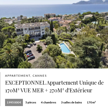
APPARTEMENT, CANNES
EXCEPTIONNEL Appartement Unique de
170M² VUE MER + 270M² d'Extérieur
1 995 000 €
5 pièces
4 chambres
3 salles de bains
170 m²