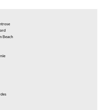
ntrose
ord
m Beach
rnie
rdes