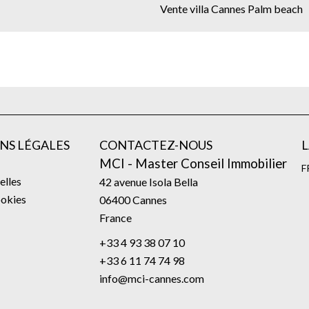
Vente villa Cannes Palm beach
NS LÉGALES
CONTACTEZ-NOUS
MCI - Master Conseil Immobilier
F
elles
42 avenue Isola Bella
ookies
06400
Cannes
France
+33 4 93 38 07 10
+33 6 11 74 74 98
info@mci-cannes.com