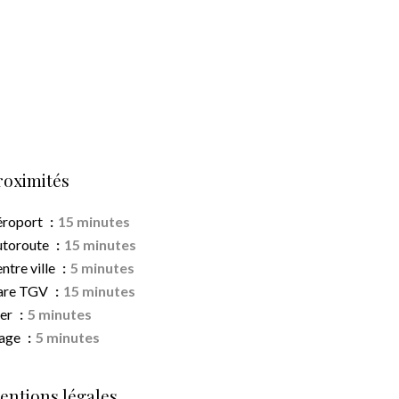
roximités
éroport
15 minutes
utoroute
15 minutes
ntre ville
5 minutes
are TGV
15 minutes
er
5 minutes
lage
5 minutes
entions légales