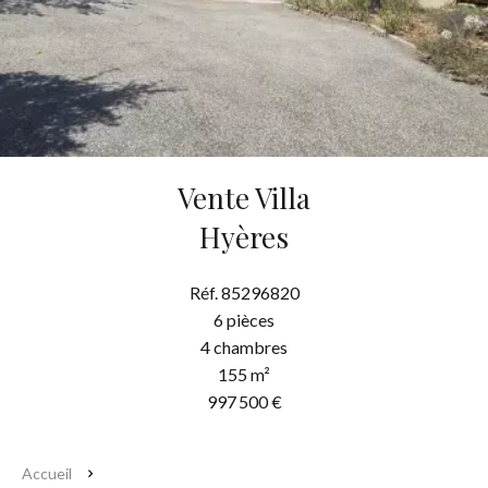
Vente Villa
Hyères
Réf. 85296820
6 pièces
4 chambres
155 m²
997 500 €
Accueil